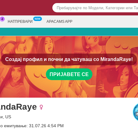
НАТПРЕВАРИ
APACAMS APP
Создај профил и почни да чатуваш со
MirandaRaye!
ПРИЈАВЕТЕ СЕ
andaRaye
ни, US
о емитување: 31.07.26 4:54 PM