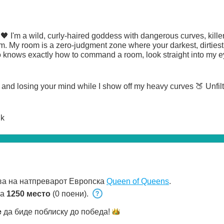
 I'm a wild, curly-haired goddess with dangerous curves, killer t
hem. My room is a zero-judgment zone where your darkest, dirtiest f
knows exactly how to command a room, look straight into my ey
and losing your mind while I show off my heavy curves 🍑 Unfil
lk
ва на натпреварот Европска
Queen of Queens
.
на
1250 место
(0 поени).
e
да биде поблиску до
победа!