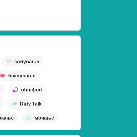
сонување
бакнување
е
ohmibod
Dirty Talk
ркање
мочање