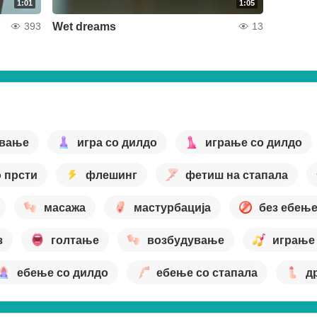
1:01
1:05
Wet dreams
393
13
ување
игра со дилдо
играње со дилдо
о прсти
флешинг
фетиш на стапала
масажа
мастурбација
без ебењ
з
голтање
возбудување
играње
ебење со дилдо
ебење со стапала
д