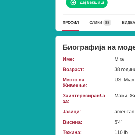
Дај Бакшиш
ПРОФИЛ
СЛИКИ
88
ВИДЕ
Биографија на мод
Име:
Mira
Возраст:
38 годин
Место на
US, Miam
Живеење:
Заинтересиран/-а
Мажи, Же
за:
Јазици:
american
Висина:
5'4"
Тежина:
110 lb