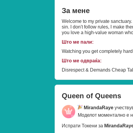
За мене
Welcome to my private sanctuary. 🖤
sin. I don't follow rules, I make t
you love a high-value woman who 
Што ме пали:
Watching you get completely hard 
Што ме одвраќа:
Disrespect & Demands Cheap Ta
Queen of Queens
MirandaRaye
учеству
Моделот моментално е 
Испрати Токени за
MirandaRay