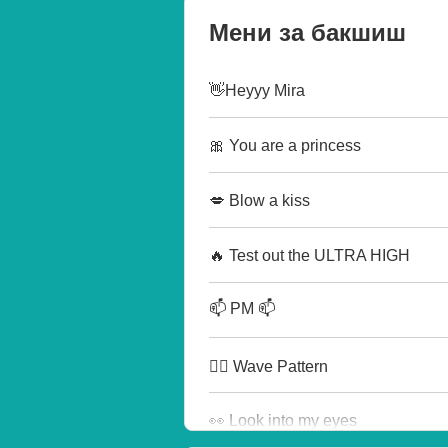
Мени за бакшиш
👋Heyyy Mira
🎀 You are a princess
💋 Blow a kiss
🔥 Test out the ULTRA HIGH
📫 PM 📫
🏄‍♂️ Wave Pattern
👀 Look into my eyes