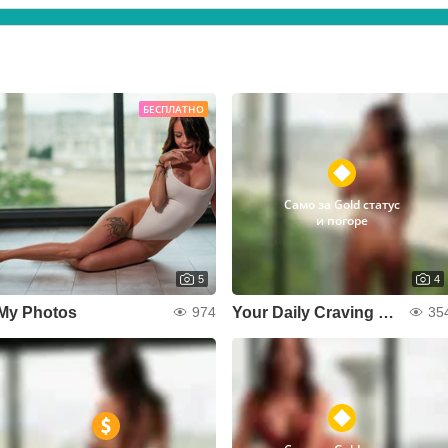
БЕСПЛАТНО
Само за Gold статус
и погоре
5
4
My Photos
Your Daily Craving 🍒🔞
974
35