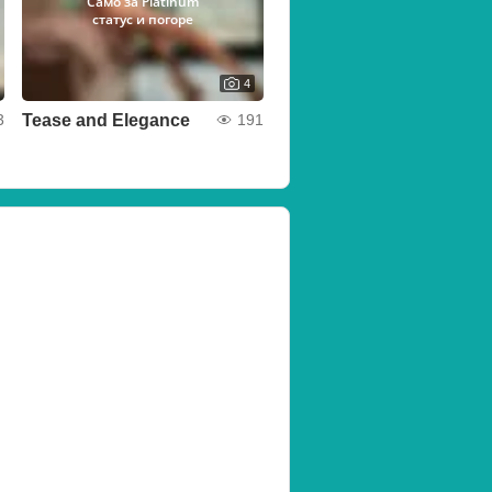
Само за Platinum
статус и погоре
4
Tease and Elegance
3
191