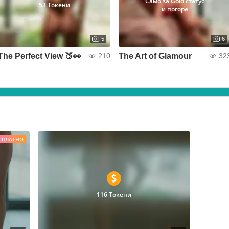
Само за Gold статус
53 Токени
и погоре
5
6
The Perfect View 🍑👀
The Art of Glamour
210
32
СПЛАТНО
116 Токени