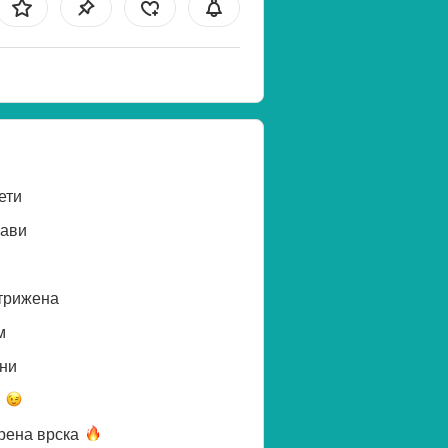
ети
ави
трижена
м
ни
а
рена
врска