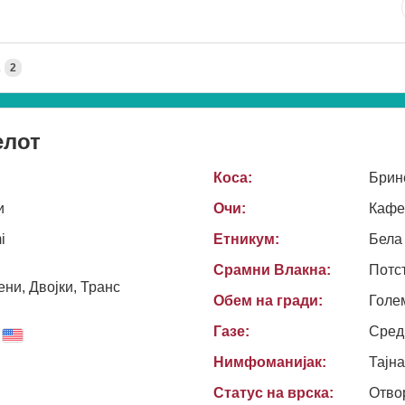
А
2
елот
Коса:
Брин
и
Очи:
Кафе
i
Етникум:
Бела
Срамни Влакна:
Потс
ни, Двојки, Транс
Обем на гради:
Голе
Газе:
Сред
Нимфоманијак:
Тајн
Статус на врска:
Отво