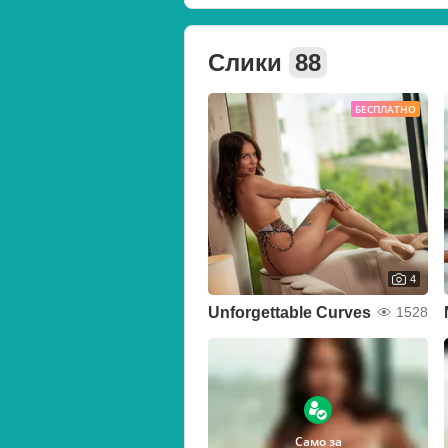
Слики
88
БЕСПЛАТНО
4
Unforgettable Curves
1528
Само за