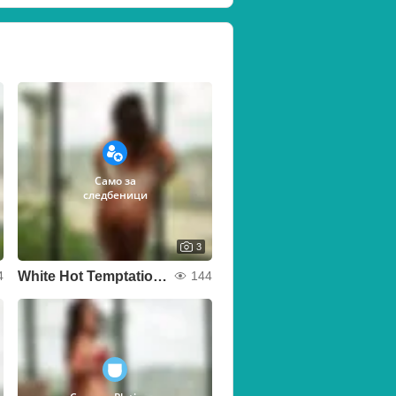
Само за
следбеници
3
White Hot Temptation 🔥🕊️
4
144