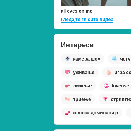
all eyes on me
Гледајте ги сите видеа
Интереси
камера шоу
чет
уживање
игра с
лижење
lovense
триење
стрипти
женска доминација