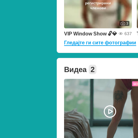
регистрирани
членови
3
VIP Window Show 🔓💎
637
Гледајте ги сите фотографии
Видеа
2
БЕ