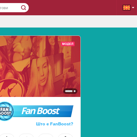
Fan Boost
Што е FanBoost?