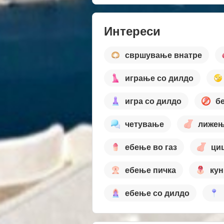
Интереси
свршување внатре
играње со дилдо
игра со дилдо
б
четување
лижење
ебење во газ
циц
ебење пичка
кун
ебење со дилдо