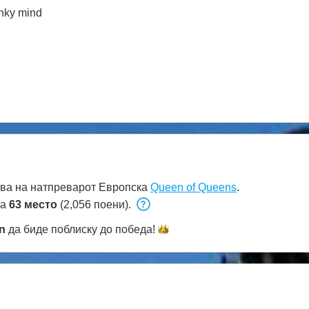
inky mind
ва на натпреварот Европска
Queen of Queens
.
на
63 место
(2,056 поени).
n
да биде поблиску до
победа!