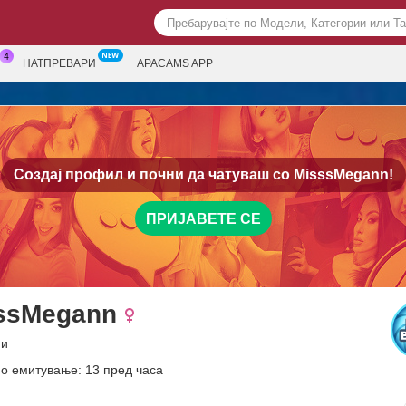
НАТПРЕВАРИ
APACAMS APP
Создај профил и почни да чатуваш со
MisssMegann!
ПРИЈАВЕТЕ СЕ
ssMegann
ни
о емитување: 13 пред часа