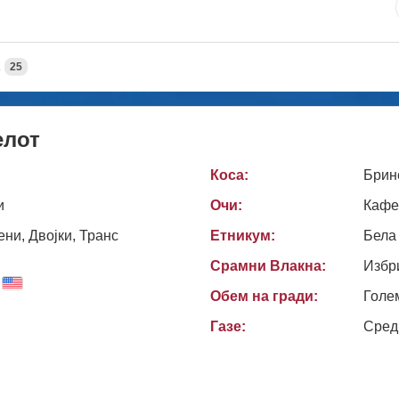
А
25
елот
Коса:
Брин
и
Очи:
Кафе
ни, Двојки, Транс
Етникум:
Бела
Срамни Влакна:
Избр
Обем на гради:
Голе
Газе:
Сред