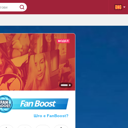
Fan Boost
Што е FanBoost?