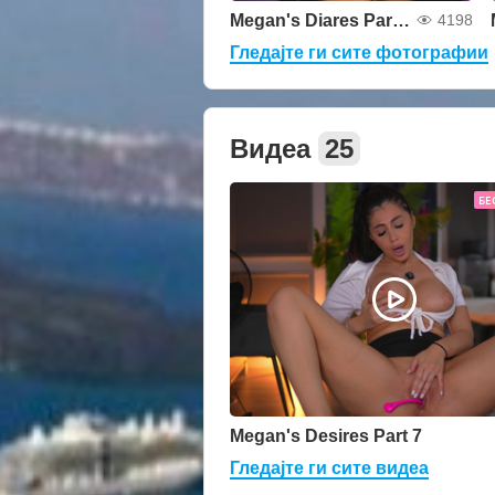
Megan's Diares Part 24
4198
Гледајте ги сите фотографии
Видеа
25
БЕ
Megan's Desires Part 7
Гледајте ги сите видеа