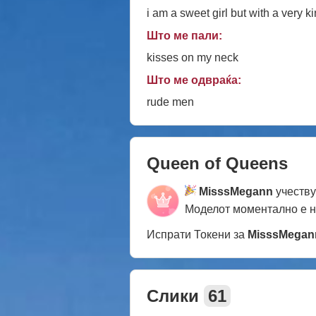
i am a sweet girl but with a very k
Што ме пали:
kisses on my neck
Што ме одвраќа:
rude men
Queen of Queens
MisssMegann
учеству
Моделот моментално е 
Испрати Токени за
MisssMegan
Слики
61