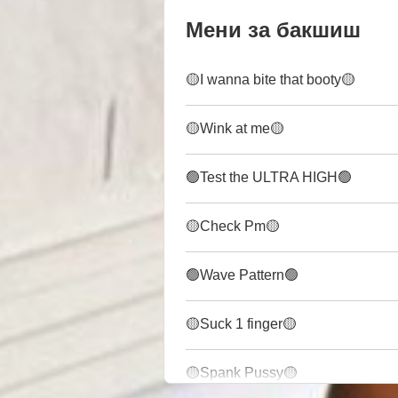
Мени за бакшиш
🟡I wanna bite that booty🟡
🟡Wink at me🟡
🟢Test the ULTRA HIGH🟢
🟡Check Pm🟡
🟢Wave Pattern🟢
🟡Suck 1 finger🟡
🟡Spank Pussy🟡