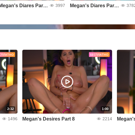
Megan's Diares Part 23
Megan's Diares Part 22
3997
378
СПЛАТНО
БЕСПЛАТНО
2:32
1:00
Megan's Desires Part 8
Megan's
1496
2214