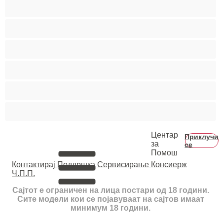
Студентки
Тинејџерки+18
Фетиш
Фрлање Млаз
Црвенокоси
Црнкињи
Центар
Приклучи
за
се
Помош
Контактирај Поддршка
Сервисирање Консиерж
Ч.П.П.
Сајтот е ограничен на лица постари од 18 години.
Сите модели кои се појавуваат на сајтов имаат
минимум 18 години.