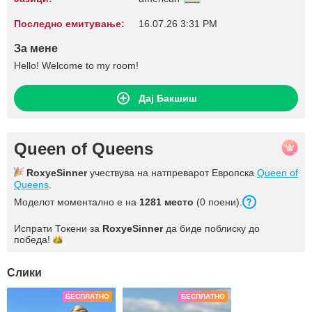
Последно емитување:
16.07.26 3:31 PM
За мене
Hello! Welcome to my room!
Дај Бакшиш
Queen of Queens
RoxyeSinner
учествува на натпреварот Европска
Queen of
Queens
.
Моделот моментално е на
1281 место
(0 поени).
Испрати Токени за
RoxyeSinner
да биде поблиску до
победа!
Слики
БЕСПЛАТНО
БЕСПЛАТНО