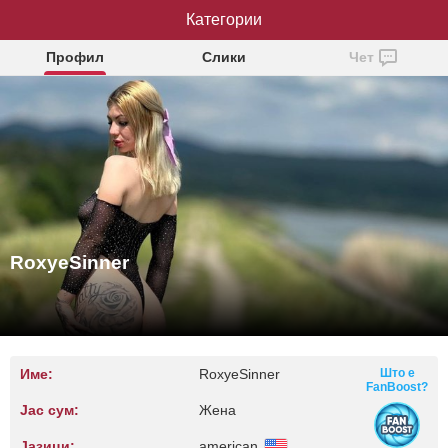
RoxyeSinner
Категории
Профил
Слики
Чет
RoxyeSinner
Име:
RoxyeSinner
Што е
FanBoost?
Јас сум:
Жена
Јазици:
american