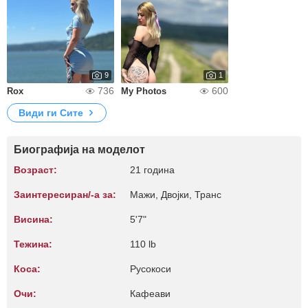
9
1
736
600
Rox
My Photos
Види ги Сите
Биографија на моделот
Возраст:
21 година
Заинтересиран/-а за:
Мажи, Двојки, Транс
Висина:
5'7"
Тежина:
110 lb
Коса:
Русокоси
Очи:
Кафеави