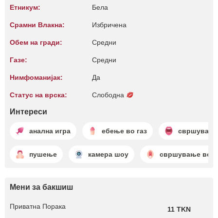
Етникум:
Бела
Срамни Влакна:
Избричена
Обем на гради:
Средни
Газе:
Средни
Нимфоманијак:
Да
Статус на врска:
Слободна
Интереси
анална игра
ебење во газ
свршување
пушење
камера шоу
свршување во п
Мени за бакшиш
Приватна Порака
11 TKN