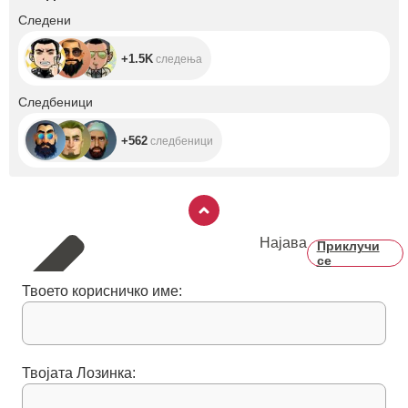
+1.5K
Следени
+1.5K
следења
+562
Следбеници
+562
следбеници
Најава
Приклучи
се
Твоето корисничко име:
Твојата Лозинка: