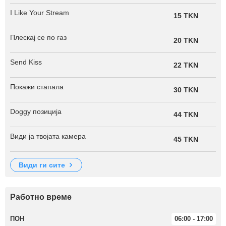
I Like Your Stream
15 TKN
Плескај се по газ
20 TKN
Send Kiss
22 TKN
Покажи стапала
30 TKN
Doggy позиција
44 TKN
Види ја твојата камера
45 TKN
види ги сите
Работно време
ПОН
06:00 - 17:00