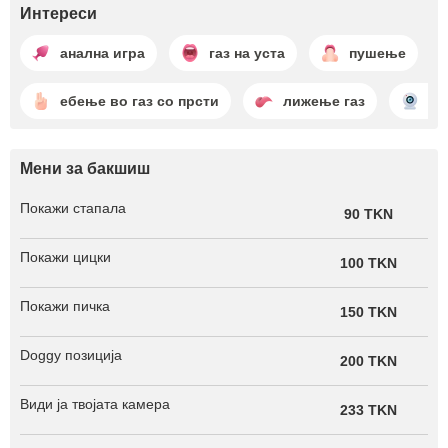
Интереси
анална игра
газ на уста
пушење
ебење во газ со прсти
лижење газ
ка
Мени за бакшиш
Покажи стапала
90 TKN
Покажи цицки
100 TKN
Покажи пичка
150 TKN
Doggy позиција
200 TKN
Види ја твојата камера
233 TKN