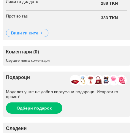
Лижи го дилдото
288 TKN
Прст во газ
333 TKN
види ги сите
Коментари (0)
Сеуште нема коментари
Подароци
Моделот уште не добил виртуелни подароци. Испрати го
првиот!
Одбери подарок
Следени