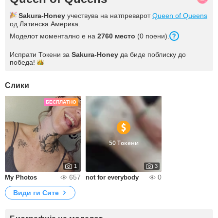
Sakura-Honey
учествува на натпреварот
Queen of Queens
од Латинска Америка.
Моделот моментално е на
2760 место
(0 поени).
Испрати Токени за
Sakura-Honey
да биде поблиску до
победа!
Слики
БЕСПЛАТНО
50 Токени
1
3
657
0
My Photos
not for everybody
Види ги Сите