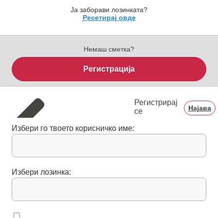
Ја заборави лозинката?
Ресетирај овде
Немаш сметка?
Регистрација
Регистрирај
Најава
се
Избери го твоето корисничко име:
Избери лозинка: