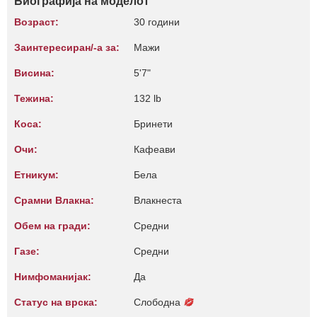
Биографија на моделот
Возраст:
30 години
Заинтересиран/-а за:
Мажи
Висина:
5'7"
Тежина:
132 lb
Коса:
Бринети
Очи:
Кафеави
Етникум:
Бела
Срамни Влакна:
Влакнеста
Обем на гради:
Средни
Газе:
Средни
Нимфоманијак:
Да
Статус на врска:
Слободна