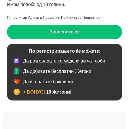
Имам повеќе од 18 години.
Ги прочитав
Услови и Правила
и
Политика за Приватност
.
Зачленете се
По регистрирањето ќе можете:
Да разговарате со модели во чат соби
Да добивате бесплатни Жетони
Да испраќате бакшиши
+ БОНУС!
10 Жетони!
BBW
Азијски