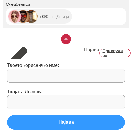
+393
Следбеници
+393
следбеници
Најава
Приклучи
се
Твоето корисничко име:
Твојата Лозинка:
Најава